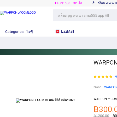
ELON1688.TOP -โอ
เว็บ สล็อต WWW.
LazMall
Categories
WARPONLY
9
brand:
WARPON
WARPONLY.COM, 
฿300.
฿1200.00
-8