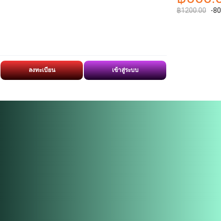
฿1200.00
-8
ลงทะเบียน
เข้าสู่ระบบ