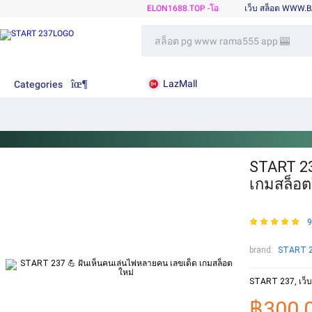
ELON1688.TOP -โอ
เว็บ สล็อต WWW.
LazMall
Categories
START 23
เกมสล็อต
9
brand:
START 
START 237, เว็บต
฿300.