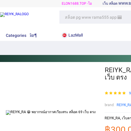
ELON1688.TOP -โอ
เว็บ สล็อต WWW.
LazMall
Categories
REIYK_RA
เว็บ ตรง
9
brand:
REIYK_R
REIYK_RA, เว็บตร
฿300.