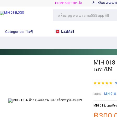
ELON1688.TOP -โอ
เว็บ สล็อต WWW.
LazMall
Categories
MIH 018 
เลท789
9
brand:
MIH 018
MIH 018, เทคนิค
฿300.