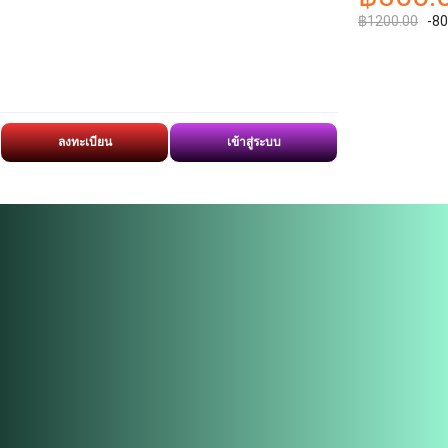
฿1200.00
-8
ลงทะเบียน
เข้าสู่ระบบ