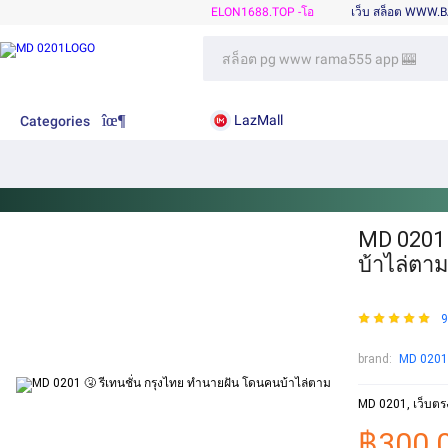
ELON1688.TOP -โอ
เว็บ สล็อต WWW.
LazMall
Categories
MD 0201 
บ้าไล่ตา
9
brand:
MD 0201
MD 0201, เว็บตร
฿300.