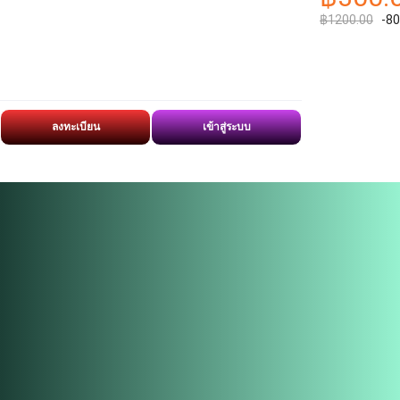
฿1200.00
-8
ลงทะเบียน
เข้าสู่ระบบ