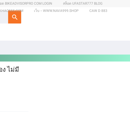
็อต BIKEADVISORPRO COM LOGIN
สล็อต UFASTAR777 BLOG
.KHAO555.COM
เว็บ -- WWW.NAVA999.SHOP
CAW D 883
ง ไม่มี