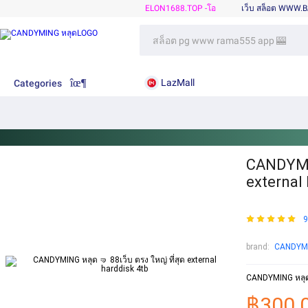
ELON1688.TOP -โอ
เว็บ สล็อต WWW.
LazMall
Categories
CANDYMIN
external 
9
brand:
CANDYMI
CANDYMING หลุด,
฿300.