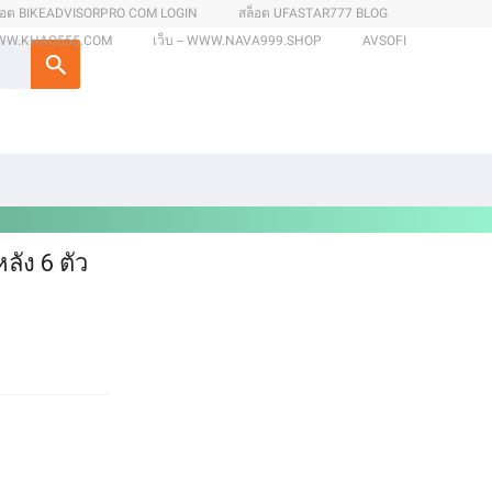
็อต BIKEADVISORPRO COM LOGIN
สล็อต UFASTAR777 BLOG
WWW.KHAO555.COM
เว็บ -- WWW.NAVA999.SHOP
AVSOFI
ลัง 6 ตัว