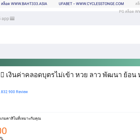
บ สล็อต WWW.BAHT333.ASIA
UFABET -- WWW.CYCLESSTONGE.COM
สล
PG สล็อต 
‍♀️ เงินค่าคลอดบุตรไม่เข้า หวย ลาว พัฒนา ย้อน ห
.832.900 Review
กเกมคาสิโนที่เหมาะกับคุณ
00
0%