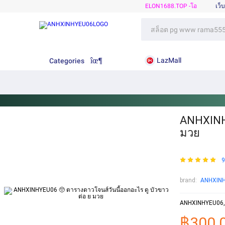
ELON1688.TOP -โอ
เว็
LazMall
Categories
ANHXINHY
มวย
9
brand:
ANHXIN
ANHXINHYEU06, ย
฿300.