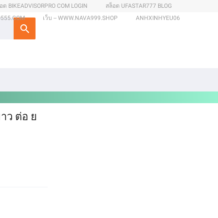
็อต BIKEADVISORPRO COM LOGIN
สล็อต UFASTAR777 BLOG
O555.COM
เว็บ -- WWW.NAVA999.SHOP
ANHXINHYEU06
าว ต่อ ย