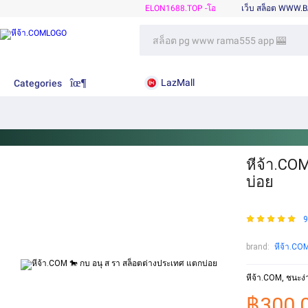
ELON1688.TOP -โอ
เว็บ สล็อต WWW.
LazMall
Categories
หีจ้า.CO
บ่อย
9
brand:
หีจ้า.CO
หีจ้า.COM, ชนะง่
฿300.