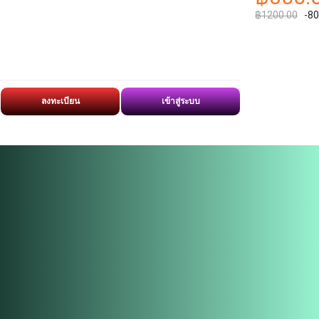
฿1200.00
-8
ลงทะเบียน
เข้าสู่ระบบ