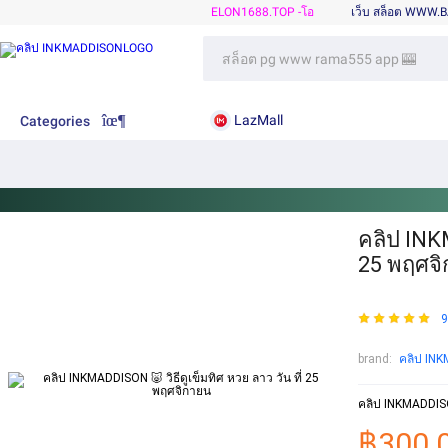
ELON1688.TOP -โอ
เว็บ สล็อต WWW.
LazMall
Categories
คลิป INKM
25 พฤศจ
9
brand:
คลิป IN
คลิป INKMADDISON
฿300.